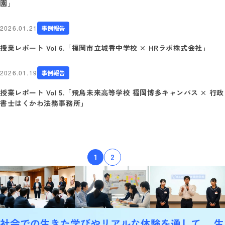
園」
2026.01.21
事例報告
授業レポート Vol 6.「福岡市立城香中学校 × HRラボ株式会社」
2026.01.19
事例報告
授業レポート Vol 5.「飛鳥未来高等学校 福岡博多キャンパス × 行政
書士はくかわ法務事務所」
新
次
1
2
の
着
ペー
ジ
情
報
社会での生きた学びやリアルな体験を通して、
生