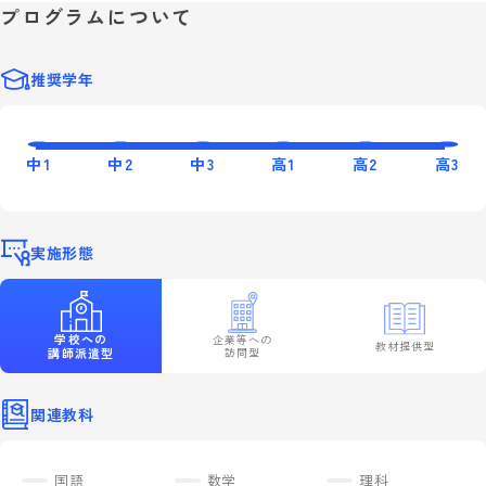
プログラムについて
推奨学年
中1
中2
中3
高1
高2
高3
実施形態
学校への
企業等への
教材提供型
講師派遣型
訪問型
関連教科
国語
数学
理科