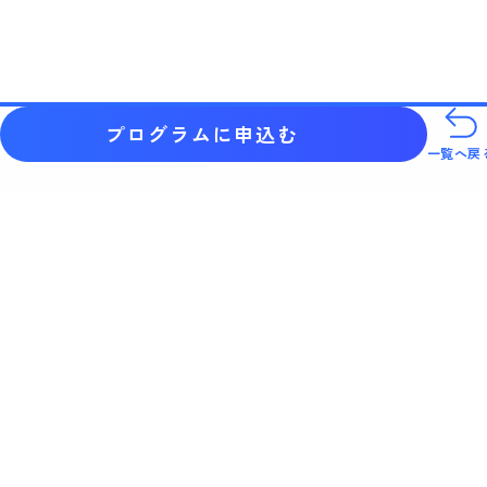
プログラムに申込む
一覧へ戻
福岡市の「中高生の多様な職業体験機会等の創出事業」のプラットフォーム
です。様々な企業や大学等が提供するプログラムを簡単に検索・申し込みで
きます。
福岡市キャリア探究ポータルとは？
プログラム一覧
ご利用の流れ
よくある質問
新着情報
プライバシーポリシー