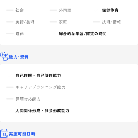
社会
外国語
保健体育
美術/芸術
家庭
技術/情報
道徳
総合的な学習/探究の時間
能力･資質
自己理解・自己管理能力
キャリアプランニング能力
課題対応能力
人間関係形成・社会形成能力
実施可能日時