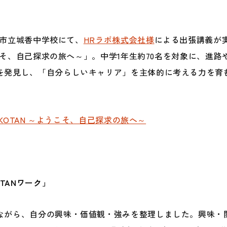
福岡市立城香中学校にて、
HRラボ株式会社様
による出張講義が
ようこそ、自己探求の旅へ～」。中学1年生約70名を対象に、
を発見し、「自分らしいキャリア」を主体的に考える力を育
 JIKOTAN ～ようこそ、自己探求の旅へ～
OTANワーク」
ながら、自分の興味・価値観・強みを整理しました。興味・関