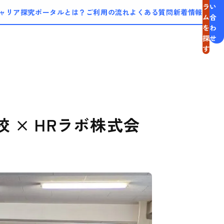
ラ
い
ャリア探究ポータルとは？
ご利用の流れ
よくある質問
新着情報
ム
合
を
わ
探
せ
す
校 × HRラボ株式会